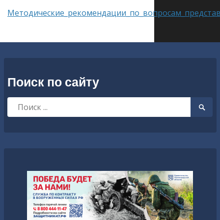
Методические_рекомендации_по_вопросам_представ
Поиск по сайту
Искать:
Searc
Submi